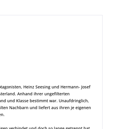
rotagonisten, Heinz Seesing und Hermann- Josef
terland. Anhand ihrer ungefilterten
tand und Klasse bestimmt war. Unaufdringlich,
ten Nachbarn und liefert aus ihren je eigenen
en.
igen verbindet und doch so lange getrennt hat.