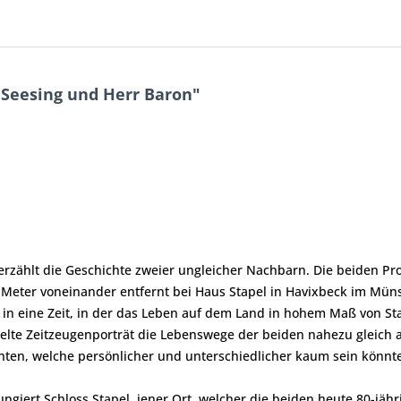
Seesing und Herr Baron"
t erzählt die Geschichte zweier ungleicher Nachbarn. Die beiden P
t Meter voneinander entfernt bei Haus Stapel in Havixbeck im Müns
k in eine Zeit, in der das Leben auf dem Land in hohem Maß von S
lte Zeitzeugenporträt die Lebenswege der beiden nahezu gleich al
hten, welche persönlicher und unterschiedlicher kaum sein könnt
giert Schloss Stapel, jener Ort, welcher die beiden heute 80-jähr