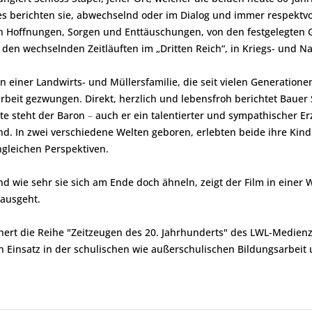
es berichten sie, abwechselnd oder im Dialog und immer respekt
 Hoffnungen, Sorgen und Enttäuschungen, von den festgelegten G
den wechselnden Zeitläuften im „Dritten Reich“, in Kriegs- und Na
hn einer Landwirts- und Müllersfamilie, die seit vielen Generation
arbeit gezwungen. Direkt, herzlich und lebensfroh berichtet Baue
ite steht der Baron
–
auch er ein talentierter und sympathischer Erz
. In zwei verschiedene Welten geboren, erlebten beide ihre Kin
ngleichen Perspektiven.
 wie sehr sie sich am Ende doch ähneln, zeigt der Film in einer W
nausgeht.
hert die Reihe "Zeitzeugen des 20. Jahrhunderts" des LWL-Medien
 Einsatz in der schulischen wie außerschulischen Bildungsarbeit