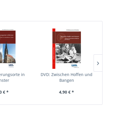
erungsorte in
DVD: Zwischen Hoffen und
DVD: Weim
ster
Bangen
0 € *
4,90 € *
4,