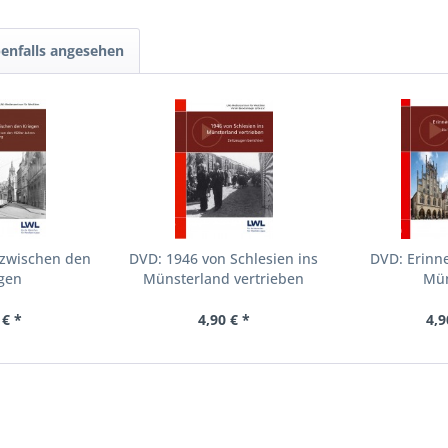
enfalls angesehen
 zwischen den
DVD: 1946 von Schlesien ins
DVD: Erinn
egen
Münsterland vertrieben
Mün
 € *
4,90 € *
4,9