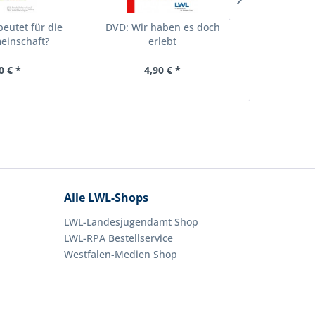
eutet für die
DVD: Wir haben es doch
DVD: Von
einschaft?
erlebt
mitge
0 € *
4,90 € *
4,
Alle LWL-Shops
LWL-Landesjugendamt Shop
LWL-RPA Bestellservice
Westfalen-Medien Shop