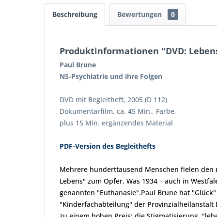
Beschreibung
Bewertungen
0
Produktinformationen "DVD: Leben
Paul Brune
NS-Psychiatrie und ihre Folgen
DVD mit Begleitheft, 2005 (D 112)
Dokumentarfilm, ca. 45 Min., Farbe,
plus 15 Min. ergänzendes Material
PDF-Version des Begleithefts
Mehrere hunderttausend Menschen fielen den na
Lebens" zum Opfer. Was 1934
–
auch in Westfa
genannten "Euthanasie"
.
Paul Brune hat "Glück"
"Kinderfachabteilung" der Provinzialheilanstal
zu einem hohen Preis: die Stigmatisierung, "le