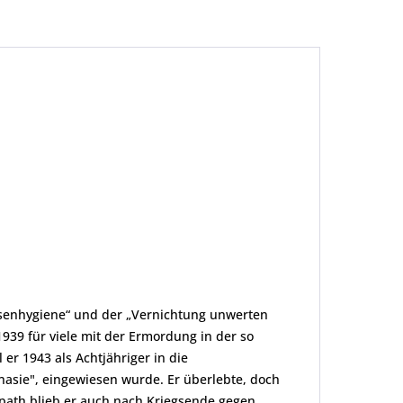
ssenhygiene“ und der „Vernichtung unwerten
939 für viele mit der Ermordung in der so
er 1943 als Achtjähriger in die
nasie", eingewiesen wurde. Er überlebte, doch
opath blieb er auch nach Kriegsende gegen