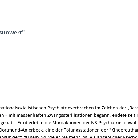
sunwert"
tionalsozialistischen Psychiatrieverbrechen im Zeichen der „Ra
len
–
mit massenhaften Zwangssterilisationen begann, endete seit 1
 gehabt. Er überlebte die Mordaktionen der NS-Psychiatrie, obwohl 
t Dortmund-Aplerbeck, eine der Tötungsstationen der "Kindereutha
bensunwert" zu sein, wurde er nie mehr los. Als angeblicher Psych