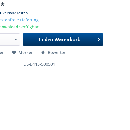
 *
l. Versandkosten
stenfreie Lieferung!
tdownload verfügbar
In den
Warenkorb
hen
Merken
Bewerten
DL-D115-500501