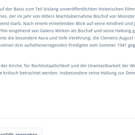
f der Basis zum Teil bislang unveröffentlichten historischen Filmm
nnes, der im Jahr von Hitlers Machtübernahme Bischof von Münste
hend starb. Nach einem einleitenden Blick auf seine Kindheit un
er Film eingehend von Galens Wirken als Bischof und seine Haltung
ente die besondere Aura und tiefe Verehrung, die Clemens August 
 seinen drei aufsehenerregenden Predigten vom Sommer 1941 gege
der Kirche, für Rechtsstaatlichkeit und die Unantastbarkeit der 
ute kritisch betrachtet werden, insbesondere seine Haltung zur De
enfalls angesehen