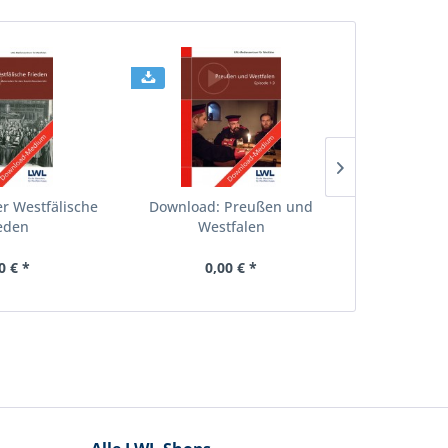
r Westfälische
Download: Preußen und
Download: D
eden
Westfalen
0 € *
0,00 € *
0,