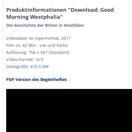
Produktinformationen "Download: Good
Morning Westphalia"
Die Geschichte der Briten in Westfalen
Videodatei im mp4-Format, 2017
Film ca. 42 Min., s/w und Farbe
Auflösung: 756 x 567 (Standard)
Video-Format: 16:9
Dateigröße: 676,5 MB
PDF-Version des Begleitheftes