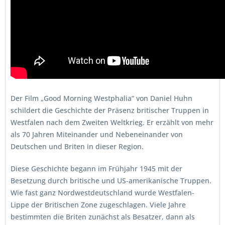
Der Film „Good Morning Westphalia“ von Daniel Huhn
schildert die Geschichte der Präsenz britischer Truppen in
Westfalen nach dem Zweiten Weltkrieg. Er erzählt von mehr
als 70 Jahren Miteinander und Nebeneinander von
Deutschen und Briten in dieser Region.
Diese Geschichte begann im Frühjahr 1945 mit der
Besetzung durch britische und US-amerikanische Truppen.
Wie fast ganz Nordwestdeutschland wurde Westfalen-
Lippe der Britischen Zone zugeschlagen. Viele Jahre
bestimmten die Briten zunächst als Besatzer, dann als