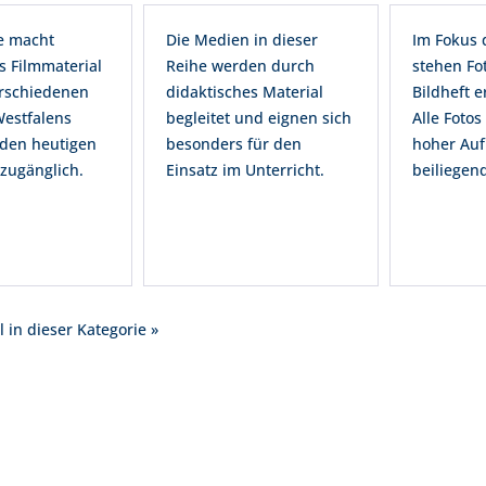
e macht
Die Medien in dieser
Im Fokus 
s Filmmaterial
Reihe werden durch
stehen Fot
rschiedenen
didaktisches Material
Bildheft e
estfalens
begleitet und eignen sich
Alle Fotos
 den heutigen
besonders für den
hoher Auf
zugänglich.
Einsatz im Unterricht.
beiliegen
l in dieser Kategorie »