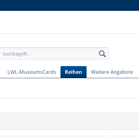
LWL-MuseumsCards
Reihen
Weitere Angebote