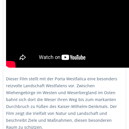
Dieser Film stellt mit der Porta Westfalica eine besonders
reizvolle Landschaft Westfalens vor. Zwischen
Wiehengebirge im Westen und Weserbergland im Osten
bahnt sich dort die Weser ihren Weg bis zum markanten
Durchbruch zu Füßen des Kaiser-Wilhelm-Denkmals. Der
Film zeigt die Vielfalt von Natur und Landschaft und
beschreibt Ziele und Maßnahmen, diesen besonderen
Raum zu schützen.