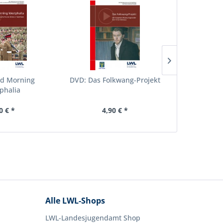
d Morning
DVD: Das Folkwang-Projekt
DVD: Das 
phalia
0 € *
4,90 € *
4,
Alle LWL-Shops
LWL-Landesjugendamt Shop