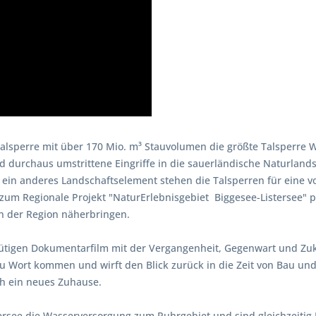
talsperre mit über 170 Mio. m³ Stauvolumen die größte Talsperre We
d durchaus umstrittene Eingriffe in die sauerländische Naturland
in anderes Landschaftselement stehen die Talsperren für eine v
zum Regionale Projekt "NaturErlebnisgebiet
Biggesee-Listersee" p
n der Region näherbringen.
nütigen Dokumentarfilm mit der Vergangenheit, Gegenwart und Zu
u Wort kommen und wirft den Blick zurück in die Zeit von Bau und 
h ein neues Zuhause.
stersee die Wasserversorgung zum Ruhrgebiet und sind gleichzeit