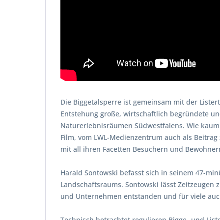
Die Biggetalsperre ist gemeinsam mit der Lister
Entstehung große, wirtschaftlich begründete un
Naturerlebnisräumen Südwestfalens. Wie kaum e
Film, vom LWL-Medienzentrum auch als Beitrag 
mit all ihren Facetten Besuchern und Bewohner
Harald Sontowski befasst sich in seinem 47-mi
Landschaftsraums. Sontowski lässt Zeitzeugen z
und Unternehmen entstanden und für viele auc
Technisch betrachtet regulieren Bigge- und Li