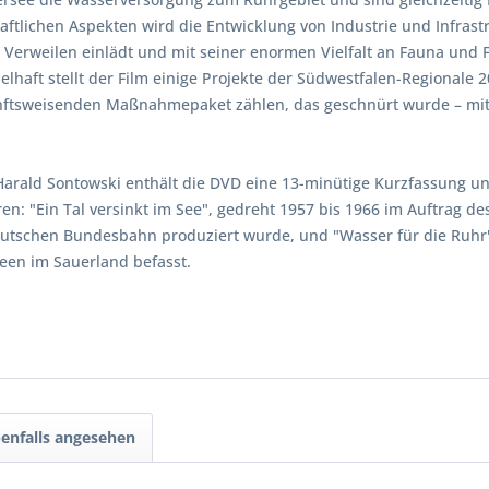
tlichen Aspekten wird die Entwicklung von Industrie und Infrastr
erweilen einlädt und mit seiner enormen Vielfalt an Fauna und Fl
ielhaft stellt der Film einige Projekte der Südwestfalen-Regional
unftsweisenden Maßnahmepaket zählen, das geschnürt wurde – mit d
ald Sontowski enthält die DVD eine 13-minütige Kurzfassung und d
ren: "Ein Tal versinkt im See", gedreht 1957 bis 1966 im Auftrag d
utschen Bundesbahn produziert wurde, und "Wasser für die Ruhr"
een im Sauerland befasst.
enfalls angesehen