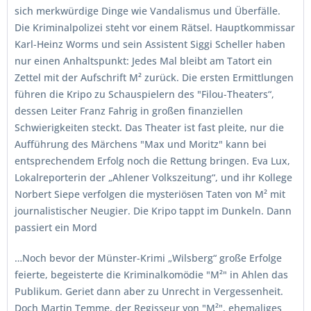
sich merkwürdige Dinge wie Vandalismus und Überfälle.
Die Kriminalpolizei steht vor einem Rätsel. Hauptkommissar
Karl-Heinz Worms und sein Assistent Siggi Scheller haben
nur einen Anhaltspunkt: Jedes Mal bleibt am Tatort ein
Zettel mit der Aufschrift M² zurück. Die ersten Ermittlungen
führen die Kripo zu Schauspielern des "Filou-Theaters“,
dessen Leiter Franz Fahrig in großen finanziellen
Schwierigkeiten steckt. Das Theater ist fast pleite, nur die
Aufführung des Märchens "Max und Moritz" kann bei
entsprechendem Erfolg noch die Rettung bringen. Eva Lux,
Lokalreporterin der „Ahlener Volkszeitung“, und ihr Kollege
Norbert Siepe verfolgen die mysteriösen Taten von M² mit
journalistischer Neugier. Die Kripo tappt im Dunkeln. Dann
passiert ein Mord
…Noch bevor der Münster-Krimi „Wilsberg“ große Erfolge
feierte, begeisterte die Kriminalkomödie "M²" in Ahlen das
Publikum. Geriet dann aber zu Unrecht in Vergessenheit.
Doch Martin Temme, der Regisseur von "M²", ehemaliges