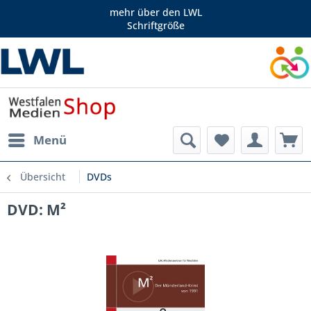
mehr über den LWL
Schriftgröße
Menü
Übersicht
DVDs
DVD: M²