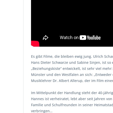
Es gibt Filme, die bleiben ewig jung. Ulrich Sc
Hans Dieter Schwarze und Sabine Sinjen, ist so
„Beziehungskiste“ entwickelt, ist sehr viel me
Münster und den Westfalen an sich: „Entweder es
Musiklehrer Dr. Albert Allerup, der im Film eine
Im Mittelpunkt der Handlung steht der 40-jähr
Hannes ist verheiratet, lebt aber seit Jahren vo
Familie und Schulfreunden in seiner Heimatstadt.
verbringen…