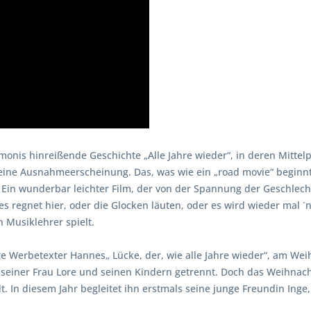
hamonis hinreißende Geschichte „Alle Jahre wieder“, in deren Mitte
 eine Ausnahmeerscheinung. Das, was wie ein „road movie“ beginnt
hr: Ein wunderbar leichter Film, der von der Spannung der Geschle
 regnet hier, oder die Glocken läuten, oder es wird wieder mal ´ne
n Musiklehrer spielt.
ige Werbetexter Hannes
Lücke, der, wie „
alle Jahre wieder“, am We
n seiner Frau Lore und seinen Kindern getrennt. Doch das Weihnacht
 In diesem Jahr begleitet ihn erstmals seine junge Freundin Inge, di