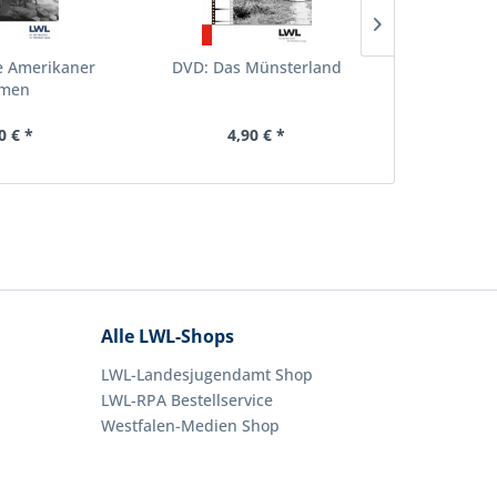
e Amerikaner
DVD: Das Münsterland
Westfalen P
men
0 € *
4,90 € *
2,
Alle LWL-Shops
LWL-Landesjugendamt Shop
LWL-RPA Bestellservice
Westfalen-Medien Shop