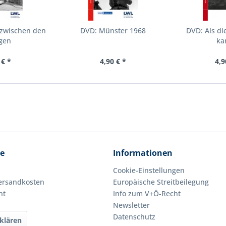
 zwischen den
DVD: Münster 1968
DVD: Als di
egen
ka
 € *
4,90 € *
4,9
ce
Informationen
Cookie-Einstellungen
Versandkosten
Europäische Streitbeilegung
ht
Info zum V+Ö-Recht
Newsletter
Datenschutz
klären