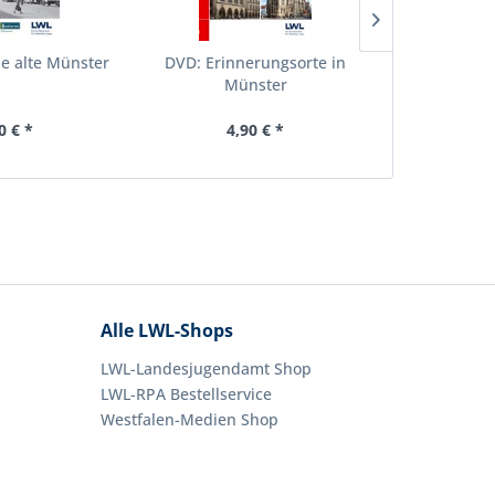
e alte Münster
DVD: Erinnerungsorte in
DVD: 
Münster
0 € *
4,90 € *
4,
Alle LWL-Shops
LWL-Landesjugendamt Shop
LWL-RPA Bestellservice
Westfalen-Medien Shop