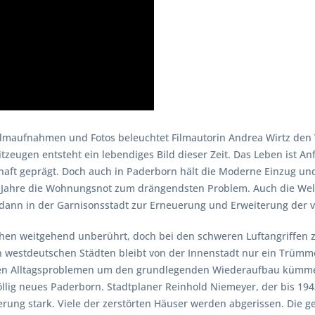
 Filmaufnahmen und Fotos beleuchtet Filmautorin Andrea Wirtz den
zeugen entsteht ein lebendiges Bild dieser Zeit. Das Leben ist An
aft geprägt. Doch auch in Paderborn hält die Moderne Einzug und
r Jahre die Wohnungsnot zum drängendsten Problem. Auch die Weltwi
e dann in der Garnisonsstadt zur Erneuerung und Erweiterung der ve
hehen weitgehend unberührt, doch bei den schweren Luftangriffe
 westdeutschen Städten bleibt von der Innenstadt nur ein Trümm
hen Alltagsproblemen um den grundlegenden Wiederaufbau kümmer
völlig neues Paderborn. Stadtplaner Reinhold Niemeyer, der bis 19
ierung stark. Viele der zerstörten Häuser werden abgerissen. Die