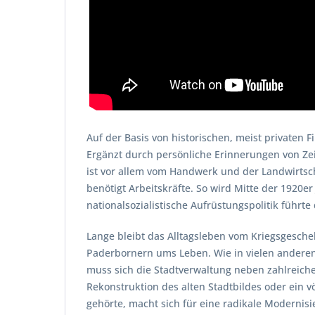
Auf der Basis von historischen, meist privaten
Ergänzt durch persönliche Erinnerungen von Zeit
ist vor allem vom Handwerk und der Landwirtsch
benötigt Arbeitskräfte. So wird Mitte der 1920e
nationalsozialistische Aufrüstungspolitik führt
Lange bleibt das Alltagsleben vom Kriegsgesc
Paderbornern ums Leben. Wie in vielen anderen
muss sich die Stadtverwaltung neben zahlreic
Rekonstruktion des alten Stadtbildes oder ein 
gehörte, macht sich für eine radikale Modernis