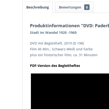
Beschreibung
Bewertungen
0
Produktinformationen "DVD: Pader
Stadt im Wandel 1920 -1960
DVD mit Begleitheft, 2019 (D 198)
Film 45 Min., Schwarz-Weiß und Farbe
plus ein historischer Film, ca. 31 Minuten
PDF-Version des Begleitheftes