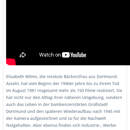
Elisabeth Wilms, die resolute Bäckersfrau aus Dortmund-
Asseln, hat vom Beginn der 1940er Jahre bis zu ihrem Tod
im August 1981 insgesamt mehr als 150 Filme realisiert. Sie
hat nicht nur den Alltag ihrer näheren Umgebung, sondern
auch das Leben in der bombenzerstörten Großstadt
Dortmund und den späteren Wiederaufbau nach 1945 mit
der Kamera aufgezeichnet und so für die Nachwelt
festgehalten. Aber ebenso finden sich Industrie-, Werbe-