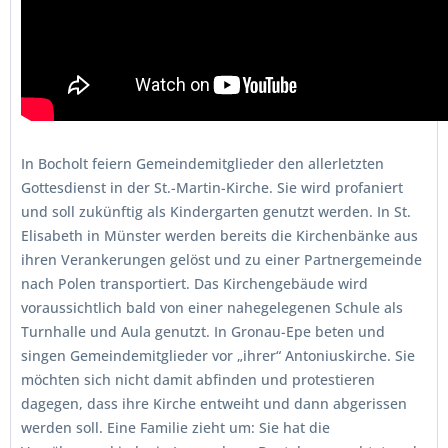
In Bocholt feiern Gemeindemitglieder den allerletzten
Gottesdienst in der St.-Martin-Kirche. Sie wird profaniert
und soll zukünftig als Kindergarten genutzt werden. In St.
Elisabeth in Münster werden bereits die Kirchenbänke aus
ihren Verankerungen gelöst und zu einer Partnergemeinde
nach Polen transportiert. Das Kirchengebäude wird
voraussichtlich bald von einer nahegelegenen Schule als
Turnhalle und Aula genutzt. In Gronau-Epe beten und
singen Gemeindemitglieder vor „ihrer“ Antoniuskirche. Sie
möchten sich nicht damit abfinden und protestieren
dagegen, dass ihre Kirche entweiht und dann abgerissen
werden soll. Eine Familie zieht um: Sie hat die