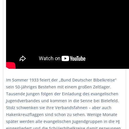
Im Sommer 1933 feiert der „Bund Deutscher Bibelkreise“
sein 50-jähriges Bestehen mit einem großen Zeltlager.
Tausende Jungen folgen der Einladung des evangelischen
Jugendverbandes und kommen in die Senne bei Bielefeld.
Stolz schwenken sie ihre Verbandsfahnen – aber auch
Hakenkreuzflaggen sind schon zu sehen. Wenige Monate
später werden alle evangelischen Jugendgruppen in die HJ
eingegliedert und die Schülerbibelkreise damit gezwungen,