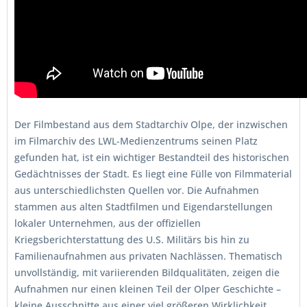
Der Filmbestand aus dem Stadtarchiv Olpe, der inzwischen
im Filmarchiv des LWL-Medienzentrums seinen Platz
gefunden hat, ist ein wichtiger Bestandteil des historischen
Gedächtnisses der Stadt. Es liegt eine Fülle von Filmmaterial
aus unterschiedlichsten Quellen vor. Die Aufnahmen
stammen aus alten Stadtfilmen und Eigendarstellungen
lokaler Unternehmen, aus der offiziellen
Kriegsberichterstattung des U.S. Militärs bis hin zu
Familienaufnahmen aus privaten Nachlässen. Thematisch
unvollständig, mit variierenden Bildqualitäten, zeigen die
Aufnahmen nur einen kleinen Teil der Olper Geschichte –
kleine Ausschnitte aus einer viel größeren Wirklichkeit.