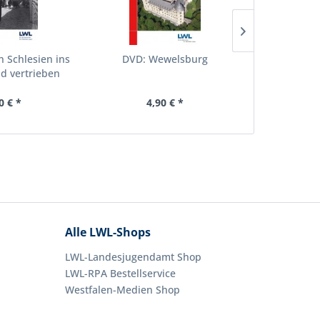
n Schlesien ins
DVD: Wewelsburg
DVD: Weim
d vertrieben
0 € *
4,90 € *
4,
Alle LWL-Shops
LWL-Landesjugendamt Shop
LWL-RPA Bestellservice
Westfalen-Medien Shop