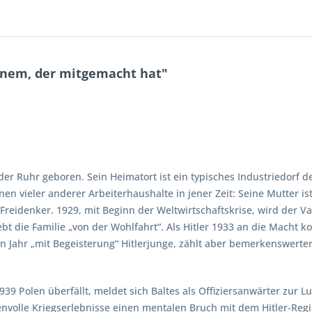
inem, der mitgemacht hat"
der Ruhr geboren. Sein Heimatort ist ein typisches Industriedorf d
n vieler anderer Arbeiterhaushalte in jener Zeit: Seine Mutter ist
eidenker. 1929, mit Beginn der Weltwirtschaftskrise, wird der Va
ebt die Familie „von der Wohlfahrt“. Als Hitler 1933 an die Macht k
hen Jahr „mit Begeisterung“ Hitlerjunge, zählt aber bemerkenswerte
9 Polen überfällt, meldet sich Baltes als Offiziersanwärter zur 
envolle Kriegserlebnisse einen mentalen Bruch mit dem Hitler-Regim