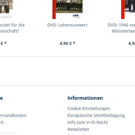
utet für die
DVD: Lebensunwert
DVD: 1946 vo
inschaft?
Münsterlan
 € *
4,90 € *
4,9
ce
Informationen
Cookie-Einstellungen
Versandkosten
Europäische Streitbeilegung
ht
Info zum V+Ö-Recht
Newsletter