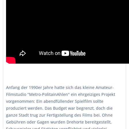
Anfang der 1990er Jahre hatte sich das kleine Amateur-
Filmstudio "Metro-PolitainAhlen" ein ehrgeiziges Projekt
vorgenommen: Ein abendfüllender Spielfilm sollte
produziert werden. Das Budget war begrenzt, doch die
ganze Stadt trug zur Fertigstellung des Films bei. Ohne
Gebühren oder Gagen wurden Drehorte bereitgestellt,
Schauspieler und Statisten verpflichtet und vielerlei