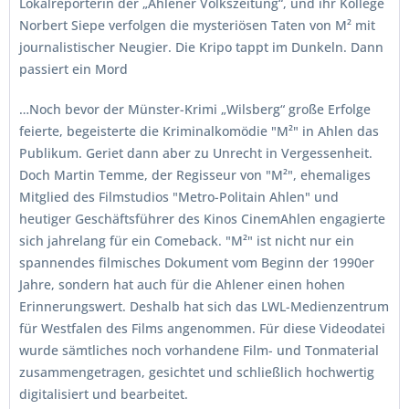
Lokalreporterin der „Ahlener Volkszeitung“, und ihr Kollege
Norbert Siepe verfolgen die mysteriösen Taten von M² mit
journalistischer Neugier. Die Kripo tappt im Dunkeln. Dann
passiert ein Mord
…Noch bevor der Münster-Krimi „Wilsberg“ große Erfolge
feierte, begeisterte die Kriminalkomödie "M²" in Ahlen das
Publikum. Geriet dann aber zu Unrecht in Vergessenheit.
Doch Martin Temme, der Regisseur von "M²", ehemaliges
Mitglied des Filmstudios "Metro-Politain Ahlen" und
heutiger Geschäftsführer des Kinos CinemAhlen engagierte
sich jahrelang für ein Comeback. "M²" ist nicht nur ein
spannendes filmisches Dokument vom Beginn der 1990er
Jahre, sondern hat auch für die Ahlener einen hohen
Erinnerungswert. Deshalb hat sich das LWL-Medienzentrum
für Westfalen des Films angenommen. Für diese Videodatei
wurde sämtliches noch vorhandene Film- und Tonmaterial
zusammengetragen, gesichtet und schließlich hochwertig
digitalisiert und bearbeitet.