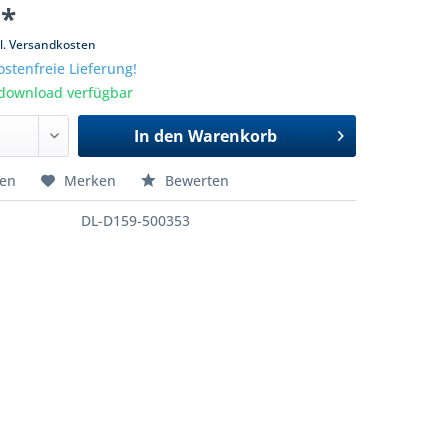
 *
l. Versandkosten
stenfreie Lieferung!
tdownload verfügbar
In den
Warenkorb
hen
Merken
Bewerten
DL-D159-500353