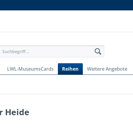
LWL-MuseumsCards
Reihen
Weitere Angebote
r Heide