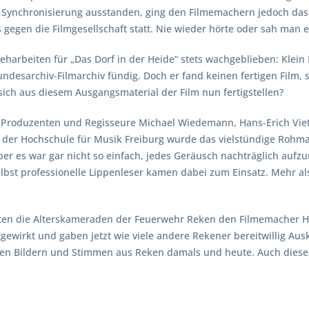
Synchronisierung ausstanden, ging den Filmemachern jedoch das G
gegen die Filmgesellschaft statt. Nie wieder hörte oder sah man 
eharbeiten für „Das Dorf in der Heide“ stets wachgeblieben: Klei
undesarchiv-Filmarchiv fündig. Doch er fand keinen fertigen Film
sich aus diesem Ausgangsmaterial der Film nun fertigstellen?
Produzenten und Regisseure Michael Wiedemann, Hans-Erich Viet
d der Hochschule für Musik Freiburg wurde das vielstündige Rohmate
er es war gar nicht so einfach, jedes Geräusch nachträglich aufz
lbst professionelle Lippenleser kamen dabei zum Einsatz. Mehr al
en die Alterskameraden der Feuerwehr Reken den Filmemacher Hans-
gewirkt und gaben jetzt wie viele andere Rekener bereitwillig Au
 Bildern und Stimmen aus Reken damals und heute. Auch dieses „