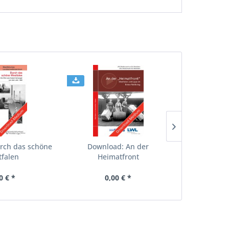
rch das schöne
Download: An der
Download: 
falen
Heimatfront
Mü
0 € *
0,00 € *
0,