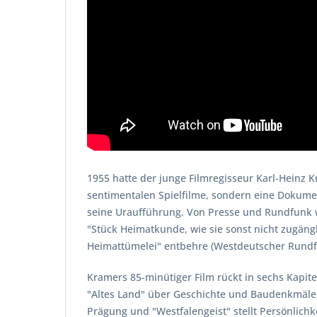
1955 hatte der junge Filmregisseur Karl-Heinz K
sentimentalen Spielfilme, sondern eine Dokument
seine Uraufführung. Von Presse und Rundfunk wu
"Stück Heimatkunde, wie sie sonst nicht zugängl
Heimattümelei" entbehre (Westdeutscher Rundfun
Kramers 85-minütiger Film rückt in sechs Kapitel
"Altes Land" über Geschichte und Baudenkmäler,"
Prägung und "Westfalengeist" stellt Persönlic