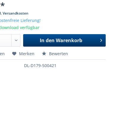
 *
l. Versandkosten
stenfreie Lieferung!
tdownload verfügbar
In den
Warenkorb
hen
Merken
Bewerten
DL-D179-500421