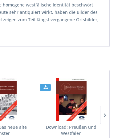
e homogene westfälische Identität beschwört
e sehr antiquiert wirkt, haben die Bilder des
nd zeigen zum Teil längst vergangene Ortsbilder,
as neue alte
Download: Preußen und
Download: 
ster
Westfalen
und