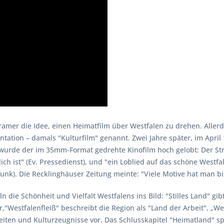
ramer die Idee, einen Heimatfilm über Westfalen zu drehen. Aller
ation – damals "Kulturfilm" genannt. Zwei Jahre später, im April 
rde der im 35mm-Format gedrehte Kinofilm hoch gelobt: Der Strei
ich ist" (Ev. Pressedienst), und "ein Loblied auf das schöne Westf
k). Die Recklinghäuser Zeitung meinte: "Viele Motive hat man bi
n die Schönheit und Vielfalt Westfalens ins Bild: "Stilles Land" g
Westfalenfleiß" beschreibt die Region als "Land der Arbeit", „Wes
hkeiten und Kulturzeugnisse vor. Das Schlusskapitel "Heimatland