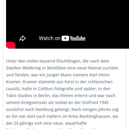
Unter den vielen tausend Flüchtlingen, die nach dem
Zweiten Weltkrieg in Westfalen eine neue Heimat suchten
und fanden, war ein junger Mann namens Karl-Heinz
Kramer. Kramer stammte aus Forst in der schlesischen
Lausitz, hatte in Cottbus Fotografie und später, in den
Tobis-Studios in Berlin, das Filmen erlernt und war nach
seinem Kriegseinsatz als Soldat an der Ostfront 1945
zunächst nach Hamburg gelangt. Nach einigen Jahren zog
es ihn von dort nach Haltern im Kreis Recklinghausen, wo
der 25-Jährige sich eine neue, dauerhafte