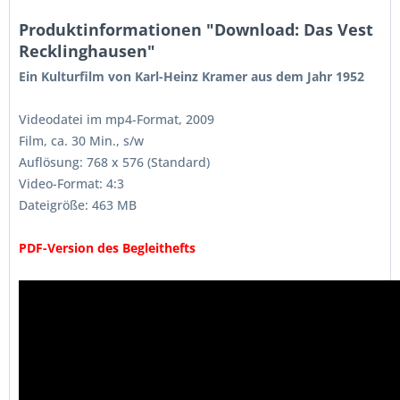
Produktinformationen "Download: Das Vest
Recklinghausen"
Ein Kulturfilm von Karl-Heinz Kramer aus dem Jahr 1952
Videodatei im mp4-Format, 2009
Film, ca. 30 Min., s/w
Auflösung: 768 x 576 (Standard)
Video-Format: 4:3
Dateigröße: 463 MB
PDF-Version des Begleithefts