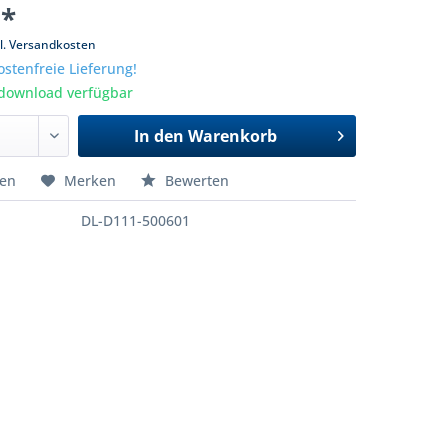
 *
l. Versandkosten
stenfreie Lieferung!
tdownload verfügbar
In den
Warenkorb
hen
Merken
Bewerten
DL-D111-500601