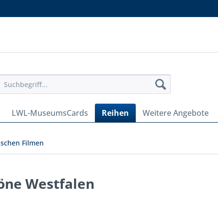
LWL-MuseumsCards
Reihen
Weitere Angebote
rischen Filmen
öne Westfalen