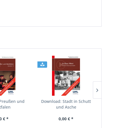
Preußen und
Download: Stadt in Schutt
Download: D
falen
und Asche
Fr
0 € *
0,00 € *
0,