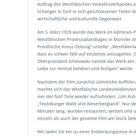
Auftrag des Westfälischen Verkehrsverbandes un
Schonger in fünf in sich geschlossenen Teilen d
wirtschaftliche und kulturelle Gegenwart.
Am 5. März 1929 wurde das Werk im Admirals-Pala
Westfälischen Provinziallandtages in Münster d
Preußische Kreuz-Zeitung“ urteilte: „Westfalenl
dass es schwer fällt auf einzelnes einzugehen.
Oberpräsident Gronowski nannte das Werk ein „w
Liebe zur Heimat beleben und festigen“ werde.
Nachdem der Film zunächst zahlreiche Aufführun
machte sich das Westfälische Landesmedienzent
vier der fünf Teile wieder aufzufinden: „Um Ru
„Teutoburger Wald und Weserbergland“. Nur der 
Minuten lang, wurden restauriert, vertont und 
einzeln als auch der gesamte Film am Stück bet
Wir laden Sie ein zu einer Entdeckungsreise in