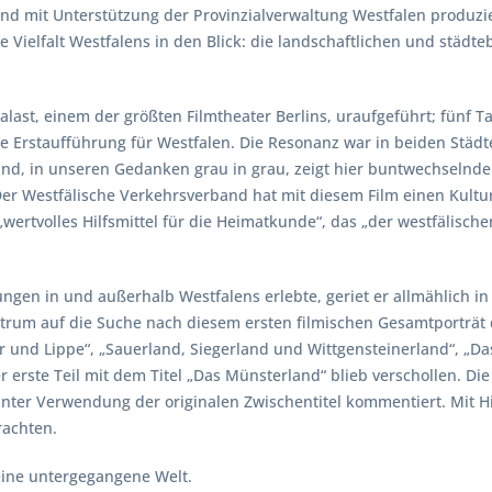
d mit Unterstützung der Provinzialverwaltung Westfalen produzier
ie Vielfalt Westfalens in den Blick: die landschaftlichen und stä
st, einem der größten Filmtheater Berlins, uraufgeführt; fünf Tag
ie Erstaufführung für Westfalen. Die Resonanz war in beiden Städt
and, in unseren Gedanken grau in grau, zeigt hier buntwechselnde S
 Der Westfälische Verkehrsverband hat mit diesem Film einen Kult
ertvolles Hilfsmittel für die Heimatkunde“, das „der westfälische
gen in und außerhalb Westfalens erlebte, geriet er allmählich in
rum auf die Suche nach diesem ersten filmischen Gesamtporträt d
hr und Lippe“, „Sauerland, Siegerland und Wittgensteinerland“, „D
erste Teil mit dem Titel „Das Münsterland“ blieb verschollen.
Die
unter Verwendung der originalen Zwischentitel kommentiert. Mit Hi
rachten.
 eine untergegangene Welt.