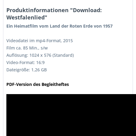
Produktinformationen "Download:
Westfalenlied"
Ein Heimatfilm vom Land der Roten Erde von
1957
Videodatei im mp4-Format, 2015
Film ca. 85 Min., s/w
Auflösung: 1024 x 576 (Standard)
Video-Format: 16:9
Dateigröße: 1,26 GB
PDF-Version des Begleitheftes