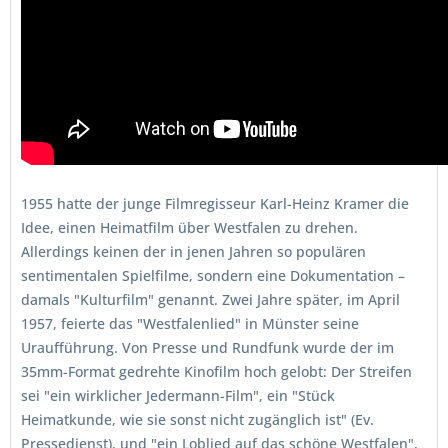
1955 hatte der junge Filmregisseur Karl-Heinz Kramer die
Idee, einen Heimatfilm über Westfalen zu drehen.
Allerdings keinen der in jenen Jahren so populären
sentimentalen Spielfilme, sondern eine Dokumentation –
damals "Kulturfilm" genannt. Zwei Jahre später, im April
1957, feierte das "Westfalenlied" in Münster seine
Uraufführung. Von Presse und Rundfunk wurde der im
35mm-Format gedrehte Kinofilm hoch gelobt: Der Streifen
sei "ein wirklicher Jedermann-Film", ein "Stück
Heimatkunde, wie sie sonst nicht zugänglich ist" (Ev.
Pressedienst), und "ein Loblied auf das schöne Westfalen",