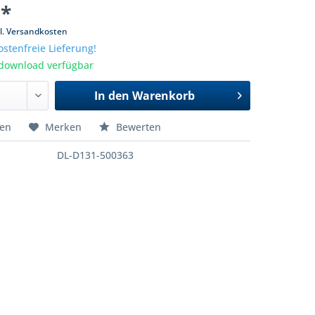
 *
l. Versandkosten
stenfreie Lieferung!
tdownload verfügbar
In den
Warenkorb
hen
Merken
Bewerten
DL-D131-500363