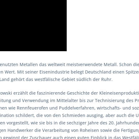
 genutzten Metallen das weltweit meistverwendete Metall. Schon d
n Wert. Mit seiner Eisenindustrie belegt Deutschland einen Spitze
and gehört das westfälische Gebiet südlich der Ruhr.
towski erzählt die faszinierende Geschichte der Kleineisenprodukt
itung und Verwendung im Mittelalter bis zur Technisierung des 
en wie Rennfeuerofen und Puddelverfahren, wirtschafts- und sozi
zination schildert, die von den Schmieden ausging, aber auch die 
n vorgestellt, wie sie bis in die sechziger Jahre des 20. Jahrhund
en Handwerker die Verarbeitung von Roheisen sowie die Fertigun
So gewinnt der Zuschauer auch einen guten Einblick in das West