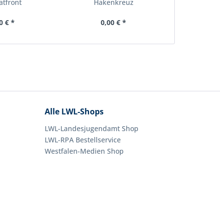
tfront
Hakenkreuz
0 € *
0,00 € *
0,
Alle LWL-Shops
LWL-Landesjugendamt Shop
LWL-RPA Bestellservice
Westfalen-Medien Shop