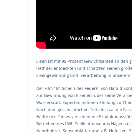
Eisen ist mit 95 Prozent Gewichtsanteil an den
Hethiter entdeckten und schätzten seinen große
Eisengewinnung und -verarbeitung in unserem L
Der Film "Im Schein des Feuers" von Harald Son
zur Gewinnung von Eisenerz über seine Verarbe
Wasserkraft. Experten nehmen Stellung zu Them
Nach dem geschichtlichen Teil, der u.a. die Fas
Hälfte des Filmes verschiedene Produktionsstätte
Betrieben des LWL-Freilichtmuseums Hagen zeig
Handbohrer, Sensenblätter und z.B. Hufeisen. 