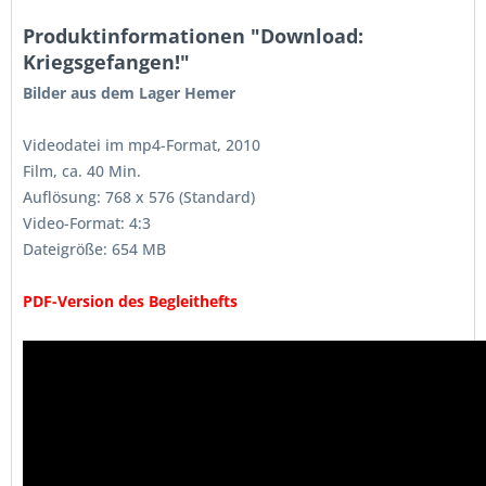
Produktinformationen "Download:
Kriegsgefangen!"
Bilder aus dem Lager Hemer
Videodatei im mp4-Format, 2010
Film, ca. 40 Min.
Auflösung: 768 x 576 (Standard)
Video-Format: 4:3
Dateigröße: 654 MB
PDF-Version des Begleithefts