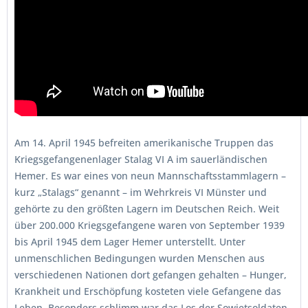
Am 14. April 1945 befreiten amerikanische Truppen das
Kriegsgefangenenlager Stalag VI A im sauerländischen
Hemer. Es war eines von neun Mannschaftsstammlagern –
kurz „Stalags“ genannt – im Wehrkreis VI Münster und
gehörte zu den größten Lagern im Deutschen Reich. Weit
über 200.000 Kriegsgefangene waren von September 1939
bis April 1945 dem Lager Hemer unterstellt
.
Unter
unmenschlichen Bedingungen wurden Menschen aus
verschiedenen Nationen dort gefangen gehalten – Hunger,
Krankheit und Erschöpfung kosteten viele Gefangene das
Leben. Besonders schlimm war das Los der Sowjetsoldaten,