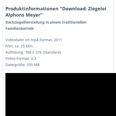
Produktinformationen "Download: Ziegelei
Alphons Meyer"
Dachziegelherstellung in einem traditionellen
Familienbetrieb
Videodatei im mp4-Format, 2011
Film, ca. 25 Min.
Auflösung: 768 x 576 (Standard)
Video-Format: 4:3
Dateigröße: 335 MB