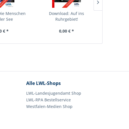
Die Menschen
Download: Auf ins
Downlo
er See
Ruhrgebiet!
Amerik
0 € *
0,00 € *
0,
Alle LWL-Shops
LWL-Landesjugendamt Shop
LWL-RPA Bestellservice
Westfalen-Medien Shop