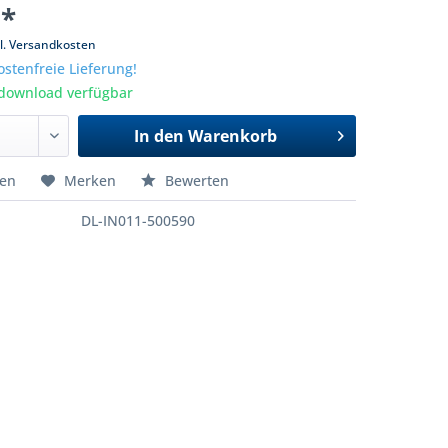
 *
l. Versandkosten
stenfreie Lieferung!
tdownload verfügbar
In den
Warenkorb
hen
Merken
Bewerten
DL-IN011-500590