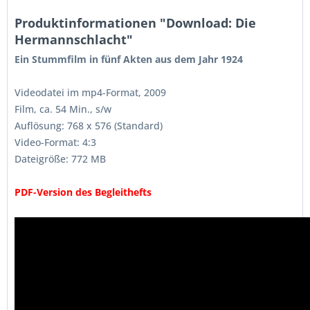
Produktinformationen "Download: Die
Hermannschlacht"
Ein Stummfilm in fünf Akten aus dem Jahr 1924
Videodatei im mp4-Format, 2009
Film, ca. 54 Min., s/w
Auflösung: 768 x 576 (Standard)
Video-Format: 4:3
Dateigröße: 772 MB
PDF-Version des Begleithefts