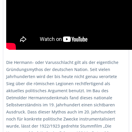
Die Hermann- oder Varusschlacht gilt als der eigentliche
Gründungsmythos der deutschen Nation. Seit vielen
Jahrhunderten wird der bis heute nicht genau verortete
Sieg über die römischen Legionen rechtfertigend als
aktuelles politisches Argument benutzt. Im Bau des
Detmolder Hermannsdenkmals fand dieses nationale
Selbstverständnis im 19. Jahrhundert einen sichtbaren
Ausdruck. Dass dieser Mythos auch im 20. Jahrhundert
noch für konkrete politische Zwecke instrumentalisiert
wurde, lässt der 1922/1923 gedrehte Stummfilm „Die