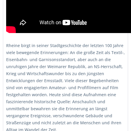
Rheine birgt in seiner Stadtgeschichte der letzten 100 Jahre
viele bewegende Erinnerungen: An die große Zeit als Textil-,
Eisenbahn- und Garnisonsstandort, aber auch an die
unruhigen Jahre der Weimarer Republik, an NS-Herrschaft,
Krieg und Wirtschaftswunder bis zu den jüngsten
Entwicklungen der Emsstadt. Viele dieser Begebenheiten
sind von engagierten Amateur- und Profifilmern auf Film
festgehalten worden. Heute sind diese Aufnahmen eine
faszinierende historische Quelle: Anschaulich und
unmittelbar bewahren sie die Erinnerung an längst
vergangene Ereignisse, verschwundene Gebäude und
Straßenzüge und nicht zuletzt an die Menschen und ihren
Alltag im Wandel der Zeit.