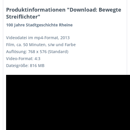
Produktinformationen "Download: Bewegte
Streiflichter"
100 Jahre Stadtgeschichte Rheine
Videodatei im mp4-Format, 2013
Film, ca. 50 Minuten, s/w und Farbe
Auflösung: 768 x 576 (Standard)
Video-Format: 4:3
Dateigröße: 816 MB