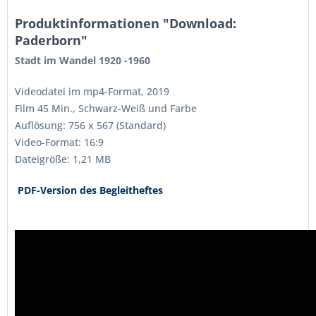
Produktinformationen "Download:
Paderborn"
Stadt im Wandel 1920 -1960
Videodatei im mp4-Format, 2019
Film 45 Min., Schwarz-Weiß und Farbe
Auflösung: 756 x 567 (Standard)
Video-Format: 16:9
Dateigröße: 1,21 MB
PDF-Version des Begleitheftes