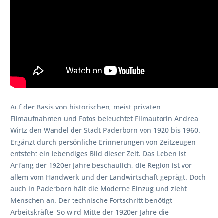
Auf der Basis von historischen, meist privaten
Filmaufnahmen und Fotos beleuchtet Filmautorin Andrea
Wirtz den Wandel der Stadt Paderborn von 1920 bis 1960.
Ergänzt durch persönliche Erinnerungen von Zeitzeugen
entsteht ein lebendiges Bild dieser Zeit. Das Leben ist
Anfang der 1920er Jahre beschaulich, die Region ist vor
allem vom Handwerk und der Landwirtschaft geprägt. Doch
auch in Paderborn hält die Moderne Einzug und zieht
Menschen an. Der technische Fortschritt benötigt
Arbeitskräfte. So wird Mitte der 1920er Jahre die