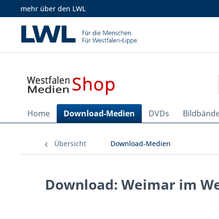
mehr über den LWL
Home
Download-Medien
DVDs
Bildbänd
Übersicht
Download-Medien
Download: Weimar im W