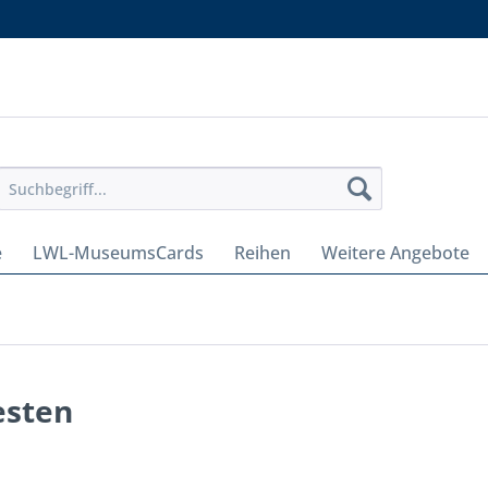
e
LWL-MuseumsCards
Reihen
Weitere Angebote
esten