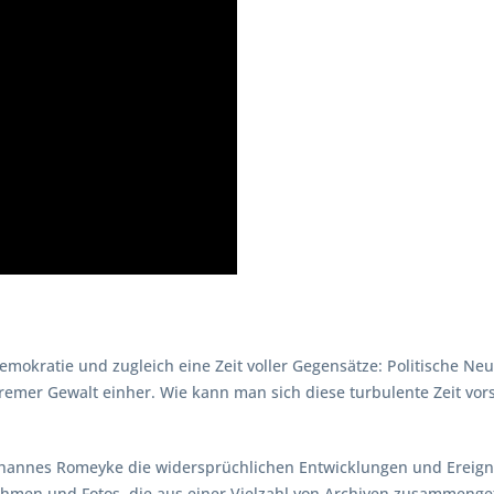
mokratie und zugleich eine Zeit voller Gegensätze: Politische Neua
emer Gewalt einher. Wie kann man sich diese turbulente Zeit vorst
hannes Romeyke die widersprüchlichen Entwicklungen und Ereigni
ahmen und Fotos, die aus einer Vielzahl von Archiven zusammenge