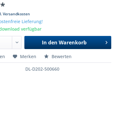
 *
l. Versandkosten
stenfreie Lieferung!
tdownload verfügbar
In den
Warenkorb
hen
Merken
Bewerten
DL-D202-500660