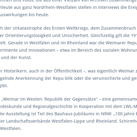
chleute aus ganz Nordrhein-Westfalen stellen in Interviews die Er
Auswirkungen bis heute.
ch der Urkatastrophe des Ersten Weltkriegs, dem Zusammenbruch d
cher Orientierungslosigkeit und Unsicherheit. Gleichzeitig gilt di
elt. Gerade in Westfalen und im Rheinland war die Weimarer Repu
Experimente und Innovationen – etwa im Bereich des sozialen Wohn
 und der Kunst.
r Historikern, auch in der Öffentlichkeit –, was eigentlich Weimar 
angelnde Anerkennung der Repu-blik oder die verunsicherte und ges
ibt.
 „Weimar im Westen: Republik der Gegensätze“ – eine gemeinsame 
Landeskunde und Regionalgeschichte in Kooperation mit dem LWL-
e Ausstellung ist Teil des Bauhaus-Jubiläums in NRW: „100 jahre
er Landschaftsverbände Westfalen-Lippe und Rheinland. Schirmherr
Westfalen.