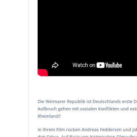
Die Weimarer Republik ist Deutschlands erste De
Aufbruch gehen mit sozialen Konflikten und extr
Rheinland?
In ihrem Film rücken Andreas Feddersen und Jo
den Fokus. Auf Basis von historischen Filmaufn