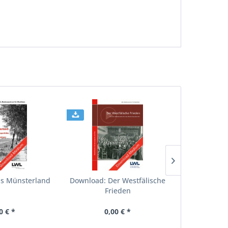
s Münsterland
Download: Der Westfälische
Download
Frieden
zwischen Ve
0 € *
0,00 € *
0,