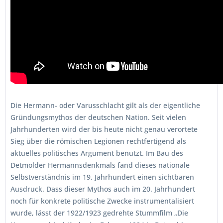
Die Hermann- oder Varusschlacht gilt als der eigentliche
Gründungsmythos der deutschen Nation. Seit vielen
Jahrhunderten wird der bis heute nicht genau verortete
Sieg über die römischen Legionen rechtfertigend als
aktuelles politisches Argument benutzt. Im Bau des
Detmolder Hermannsdenkmals fand dieses nationale
Selbstverständnis im 19. Jahrhundert einen sichtbaren
Ausdruck. Dass dieser Mythos auch im 20. Jahrhundert
noch für konkrete politische Zwecke instrumentalisiert
wurde, lässt der 1922/1923 gedrehte Stummfilm „Die