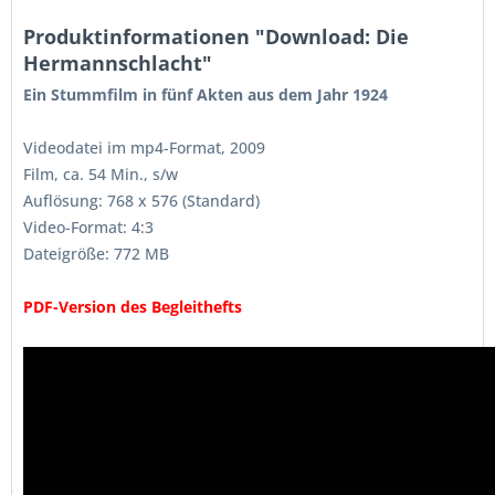
Produktinformationen "Download: Die
Hermannschlacht"
Ein Stummfilm in fünf Akten aus dem Jahr 1924
Videodatei im mp4-Format, 2009
Film, ca. 54 Min., s/w
Auflösung: 768 x 576 (Standard)
Video-Format: 4:3
Dateigröße: 772 MB
PDF-Version des Begleithefts