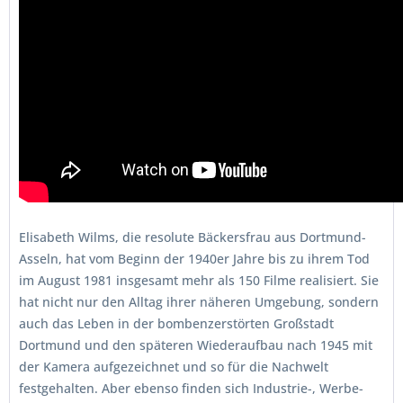
Elisabeth Wilms, die resolute Bäckersfrau aus Dortmund-
Asseln, hat vom Beginn der 1940er Jahre bis zu ihrem Tod
im August 1981 insgesamt mehr als 150 Filme realisiert. Sie
hat nicht nur den Alltag ihrer näheren Umgebung, sondern
auch das Leben in der bombenzerstörten Großstadt
Dortmund und den späteren Wiederaufbau nach 1945 mit
der Kamera aufgezeichnet und so für die Nachwelt
festgehalten. Aber ebenso finden sich Industrie-, Werbe-