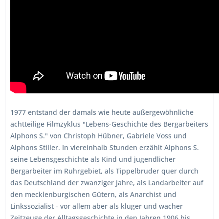
1977 entstand der damals wie heute außergewöhnliche
achtteilige Filmzyklus "Lebens-Geschichte des Bergarbeiters
Alphons S." von Christoph Hübner, Gabriele Voss und
Alphons Stiller. In viereinhalb Stunden erzählt Alphons S.
seine Lebensgeschichte als Kind und jugendlicher
Bergarbeiter im Ruhrgebiet, als Tippelbruder quer durch
das Deutschland der zwanziger Jahre, als Landarbeiter auf
den mecklenburgischen Gütern, als Anarchist und
Linkssozialist - vor allem aber als kluger und wacher
Zeitzeuge der Alltagsgeschichte in den Jahren 1906 bis