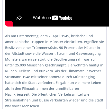
Als am Ostermontag, dem 2. April 1945, britische und
amerikanische Truppen in Münster einrückten, ergriffen sie
Besitz von einer Trümmerwüste. 90 Prozent der Häuser in
der Altstadt sowie die Wasser-, Strom- und Gasversorgung
Münsters waren zerstört, die Bevölkerungszahl war auf
unter 25.000 Menschen geschrumpft. Sie wohnten häufig in
Ruinen, Kellern und Bunkern. Als der Filmamateur Werner
Strumann 1948 mit seiner Kamera durch Münster ging,
hatte sich die Stadt verändert. Es gab nun viel mehr Leben
als in den Filmaufnahmen der unmittelbaren
Nachkriegszeit. Die öffentlichen Verkehrsmittel wie
Straßenbahnen und Busse verkehrten wieder und die Stadt
war voller Menschen.