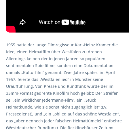
1955 hatte der junge Filmregisseur Karl-Heinz Kramer die
Idee, einen Heimatfilm über Westfalen zu drehen.
Allerdings keinen der in jenen Jahren so populären
sentimentalen Spielfilme, sondern eine Dokumentation –
damals „Kulturfilm“ genannt. Zwei Jahre später, im April
1957, feierte das „Westfalenlied“ in Münster seine
Uraufführung. Von Presse und Rundfunk wurde der im
35mm-Format gedrehte Kinofilm hoch gelobt: Der Streifen
sei „ein wirklicher Jedermann-Film“, ein „Stück
Heimatkunde, wie sie sonst nicht zugänglich ist“ (Ev.
Pressedienst), und „ein Loblied auf das schöne Westfalen“,
das „aber dennoch jeder falschen Heimattümelei“ entbehre
(Westdeutscher Rundfunk). Die Recklinghäuser Zeitung