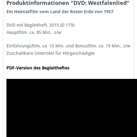
Produktinformationen "DVD: Westfalenlied"
Ein Heimatfilm vom Land der Roten Erde von 1957
DVD mit Begleitheft, 2015 (D 179)
Hauptfilm, ca. 85 Min., s/w
Einführungsfilm, ca. 10 Min. und Bonusfilm, ca. 19 Min., s/w
Zuschaltbare Untertitel für Hörgeschädigte
PDF-Version des Begleitheftes