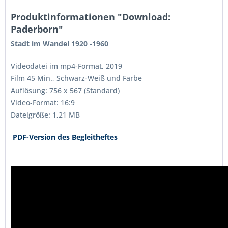
Produktinformationen "Download:
Paderborn"
Stadt im Wandel 1920 -1960
Videodatei im mp4-Format, 2019
Film 45 Min., Schwarz-Weiß und Farbe
Auflösung: 756 x 567 (Standard)
Video-Format: 16:9
Dateigröße: 1,21 MB
PDF-Version des Begleitheftes