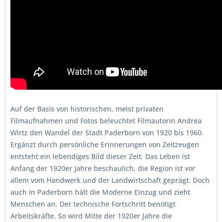
Auf der Basis von historischen, meist privaten
Filmaufnahmen und Fotos beleuchtet Filmautorin Andrea
Wirtz den Wandel der Stadt Paderborn von 1920 bis 1960.
Ergänzt durch persönliche Erinnerungen von Zeitzeugen
entsteht ein lebendiges Bild dieser Zeit. Das Leben ist
Anfang der 1920er Jahre beschaulich, die Region ist vor
allem vom Handwerk und der Landwirtschaft geprägt. Doch
auch in Paderborn hält die Moderne Einzug und zieht
Menschen an. Der technische Fortschritt benötigt
Arbeitskräfte. So wird Mitte der 1920er Jahre die