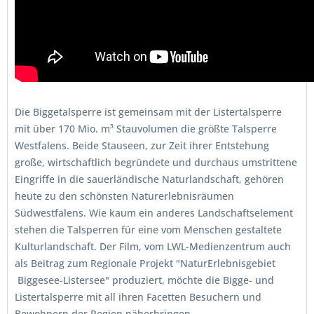
Die Biggetalsperre ist gemeinsam mit der Listertalsperre
mit über 170 Mio. m³ Stauvolumen die größte Talsperre
Westfalens. Beide Stauseen, zur Zeit ihrer Entstehung
große, wirtschaftlich begründete und durchaus umstrittene
Eingriffe in die sauerländische Naturlandschaft, gehören
heute zu den schönsten Naturerlebnisräumen
Südwestfalens. Wie kaum ein anderes Landschaftselement
stehen die Talsperren für eine vom Menschen gestaltete
Kulturlandschaft. Der Film, vom LWL-Medienzentrum auch
als Beitrag zum Regionale Projekt "NaturErlebnisgebiet
Biggesee-Listersee" produziert, möchte die Bigge- und
Listertalsperre mit all ihren Facetten Besuchern und
Bewohnern der Region näherbringen.