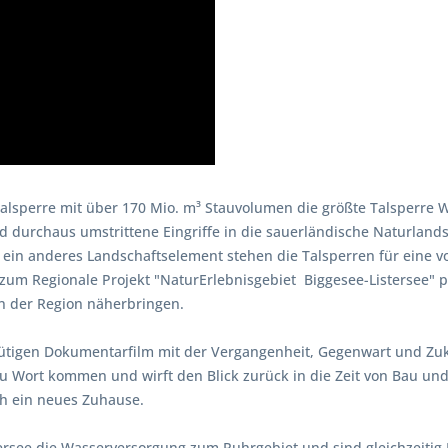
talsperre mit über 170 Mio. m³ Stauvolumen die größte Talsperre We
d durchaus umstrittene Eingriffe in die sauerländische Naturland
in anderes Landschaftselement stehen die Talsperren für eine v
zum Regionale Projekt "NaturErlebnisgebiet
Biggesee-Listersee" p
n der Region näherbringen.
nütigen Dokumentarfilm mit der Vergangenheit, Gegenwart und Zu
u Wort kommen und wirft den Blick zurück in die Zeit von Bau und 
h ein neues Zuhause.
stersee die Wasserversorgung zum Ruhrgebiet und sind gleichzeit