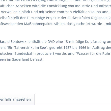
tlichen Aspekten wird die Entwicklung von Industrie und Infrastr
erweilen einlädt und mit seiner enormen Vielfalt an Fauna und Fl
ielhaft stellt der Film einige Projekte der Südwestfalen-Regional
unftsweisenden Maßnahmepaket zählen, das geschnürt wurde – mit d
ald Sontowski enthält die DVD eine 13-minütige Kurzfassung und d
ren: "Ein Tal versinkt im See", gedreht 1957 bis 1966 im Auftrag d
utschen Bundesbahn produziert wurde, und "Wasser für die Ruhr"
een im Sauerland befasst.
enfalls angesehen