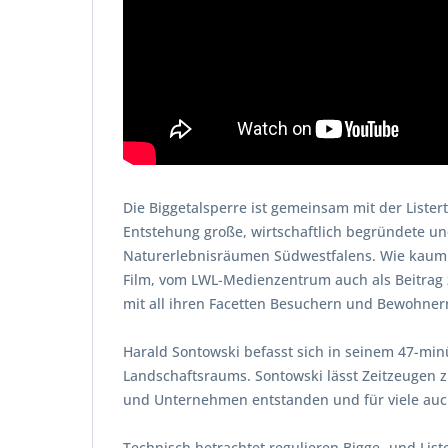
Die Biggetalsperre ist gemeinsam mit der Lister
Entstehung große, wirtschaftlich begründete un
Naturerlebnisräumen Südwestfalens. Wie kaum e
Film, vom LWL-Medienzentrum auch als Beitrag 
mit all ihren Facetten Besuchern und Bewohner
Harald Sontowski befasst sich in seinem 47-mi
Landschaftsraums. Sontowski lässt Zeitzeugen z
und Unternehmen entstanden und für viele auc
Technisch betrachtet regulieren Bigge- und Li