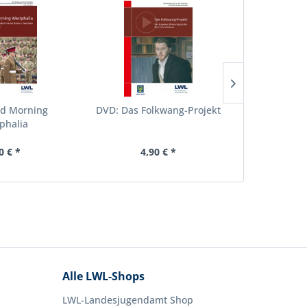
d Morning
DVD: Das Folkwang-Projekt
DVD: Das 
phalia
0 € *
4,90 € *
4,
Alle LWL-Shops
LWL-Landesjugendamt Shop