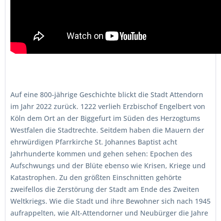
Auf eine 800-jährige Geschichte blickt die Stadt Attendorn
im Jahr 2022 zurück. 1222 verlieh Erzbischof Engelbert von
Köln dem Ort an der Biggefurt im Süden des Herzogtums
Westfalen die Stadtrechte. Seitdem haben die Mauern der
ehrwürdigen Pfarrkirche St. Johannes Baptist acht
Jahrhunderte kommen und gehen sehen: Epochen des
Aufschwungs und der Blüte ebenso wie Krisen, Kriege und
Katastrophen. Zu den größten Einschnitten gehörte
zweifellos die Zerstörung der Stadt am Ende des Zweiten
Weltkriegs. Wie die Stadt und ihre Bewohner sich nach 1945
aufrappelten, wie Alt-Attendorner und Neubürger die Jahre