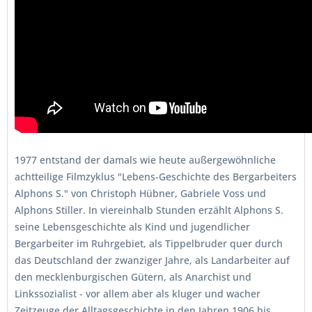
1977 entstand der damals wie heute außergewöhnliche
achtteilige Filmzyklus "Lebens-Geschichte des Bergarbeiters
Alphons S." von Christoph Hübner, Gabriele Voss und
Alphons Stiller. In viereinhalb Stunden erzählt Alphons S.
seine Lebensgeschichte als Kind und jugendlicher
Bergarbeiter im Ruhrgebiet, als Tippelbruder quer durch
das Deutschland der zwanziger Jahre, als Landarbeiter auf
den mecklenburgischen Gütern, als Anarchist und
Linkssozialist - vor allem aber als kluger und wacher
Zeitzeuge der Alltagsgeschichte in den Jahren 1906 bis