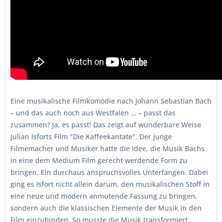
Eine musikalische Filmkomödie nach Johann Sebastian Bach
– und das auch noch aus Westfalen … – passt das
zusammen? Ja, es passt! Das zeigt auf wunderbare Weise
Julian Isforts Film "Die Kaffeekantate". Der junge
Filmemacher und Musiker hatte die Idee, die Musik Bachs
in eine dem Medium Film gerecht werdende Form zu
bringen. Ein durchaus anspruchsvolles Unterfangen. Dabei
ging es Isfort nicht allein darum, den musikalischen Stoff in
eine neue und modern anmutende Fassung zu bringen,
sondern auch die klassischen Elemente der Musik in den
Film einzubinden. So musste die Musik transformiert