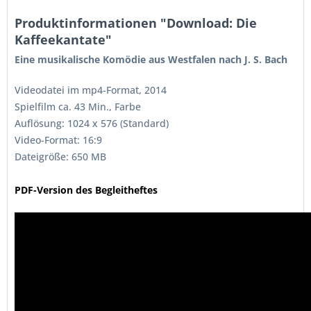
Produktinformationen "Download: Die
Kaffeekantate"
Eine
musikalische Komödie aus Westfalen nach J. S. Bach
Videodatei im mp4-Format, 2014
Spielfilm ca. 43 Min., Farbe
Auflösung: 1024 x 576 (Standard)
Video-Format: 16:9
Dateigröße: 650 MB
PDF-Version des Begleitheftes