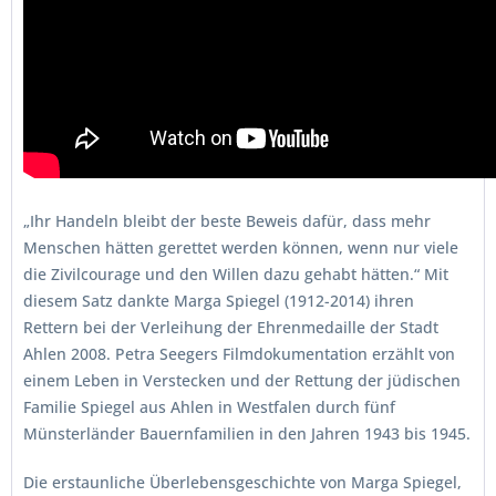
„Ihr Handeln bleibt der beste Beweis dafür, dass mehr
Menschen hätten gerettet werden können, wenn nur viele
die Zivilcourage und den Willen dazu gehabt hätten.“ Mit
diesem Satz dankte Marga Spiegel (1912-2014) ihren
Rettern bei der Verleihung der Ehrenmedaille der Stadt
Ahlen 2008. Petra Seegers Filmdokumentation erzählt von
einem Leben in Verstecken und der Rettung der jüdischen
Familie Spiegel aus Ahlen in Westfalen durch fünf
Münsterländer Bauernfamilien in den Jahren 1943 bis 1945.
Die erstaunliche Überlebensgeschichte von Marga Spiegel,