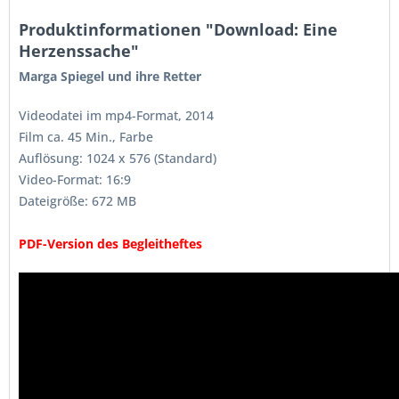
Produktinformationen "Download: Eine
Herzenssache"
Marga Spiegel und ihre Retter
Videodatei im mp4-Format, 2014
Film ca. 45 Min., Farbe
Auflösung: 1024 x 576 (Standard)
Video-Format: 16:9
Dateigröße: 672 MB
PDF-Version des Begleitheftes