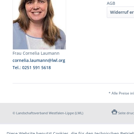
AGB
Widerruf er
Frau Cornelia Laumann
cornelia.laumann@lwl.org
Tel.: 0251 591 5618
* Alle Preise i
© Landschaftsverband Westfalen-Lippe (LWL)
Seite dru
Diese Website benutzt Cookies, die für den technischen Betrie