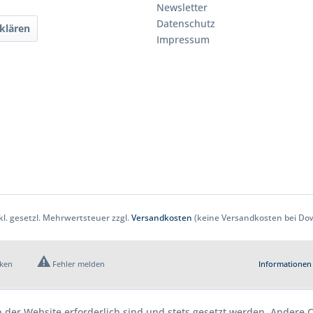
Newsletter
Datenschutz
klären
Impressum
nkl. gesetzl. Mehrwertsteuer zzgl.
Versandkosten
(keine Versandkosten bei Dow
cken
Fehler melden
Informationen 
b der Website erforderlich sind und stets gesetzt werden. Andere C