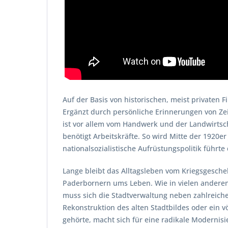
Auf der Basis von historischen, meist privaten
Ergänzt durch persönliche Erinnerungen von Zeit
ist vor allem vom Handwerk und der Landwirtsch
benötigt Arbeitskräfte. So wird Mitte der 1920e
nationalsozialistische Aufrüstungspolitik führt
Lange bleibt das Alltagsleben vom Kriegsgesc
Paderbornern ums Leben. Wie in vielen anderen
muss sich die Stadtverwaltung neben zahlreic
Rekonstruktion des alten Stadtbildes oder ein 
gehörte, macht sich für eine radikale Modernis