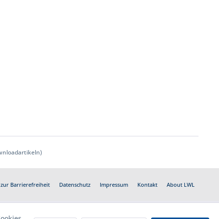
nloadartikeln)
zur Barrierefreiheit
Datenschutz
Impressum
Kontakt
About LWL
ookies,