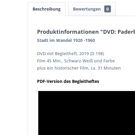
Beschreibung
Bewertungen
0
Produktinformationen "DVD: Pader
Stadt im Wandel 1920 -1960
DVD mit Begleitheft, 2019 (D 198)
Film 45 Min., Schwarz-Weiß und Farbe
plus ein historischer Film, ca. 31 Minuten
PDF-Version des Begleitheftes