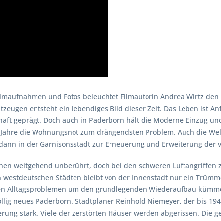
 Filmaufnahmen und Fotos beleuchtet Filmautorin Andrea Wirtz den
zeugen entsteht ein lebendiges Bild dieser Zeit. Das Leben ist An
aft geprägt. Doch auch in Paderborn hält die Moderne Einzug und
r Jahre die Wohnungsnot zum drängendsten Problem. Auch die Weltwi
e dann in der Garnisonsstadt zur Erneuerung und Erweiterung der ve
hehen weitgehend unberührt, doch bei den schweren Luftangriffe
 westdeutschen Städten bleibt von der Innenstadt nur ein Trümm
hen Alltagsproblemen um den grundlegenden Wiederaufbau kümmer
völlig neues Paderborn. Stadtplaner Reinhold Niemeyer, der bis 19
ierung stark. Viele der zerstörten Häuser werden abgerissen. Die