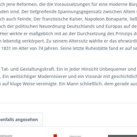
ßlich jene Reformen, die die Voraussetzungen für eine moderne Bür
den sind. Der tiefgreifende Spannungsgegensatz zwischen Altem
ch auch Feinde. Der französische Kaiser, Napoleon Bonaparte, ließ
ach der politischen Neuordnung Deutschlands und Europas auf dem
Hier wirkte er maßgeblich mit an der Durchsetzung des Prinzips d
 lebendig verkörpert. Zu seinem Alterssitz wählte er das ehrwürd
i 1831 im Alter von 74 Jahren. Seine letzte Ruhestätte fand er auf
r Tat- und Gestaltungskraft. Ein in jeder Hinsicht Unbequemer u
in weitsichtiger Modernisierer und ein Visionär mit geschichtlich
 auf kluge Weise vereinigte. Ein Mann schließlich, dem gerade auc
enfalls angesehen