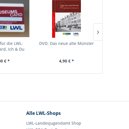
für die LWL-
DVD: Das neue alte Münster
DVD: 
d, Ich & Du
00 € *
4,90 € *
4,
Alle LWL-Shops
LWL-Landesjugendamt Shop