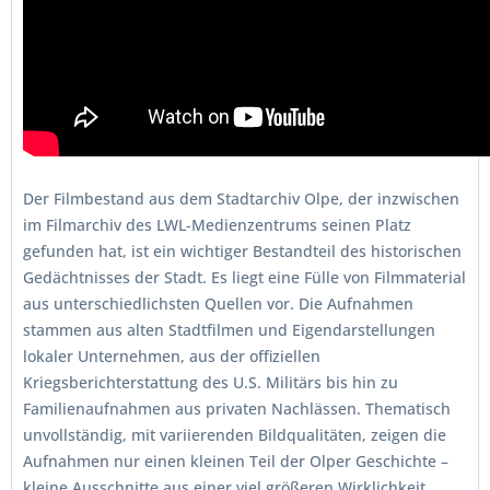
Der Filmbestand aus dem Stadtarchiv Olpe, der inzwischen
im Filmarchiv des LWL-Medienzentrums seinen Platz
gefunden hat, ist ein wichtiger Bestandteil des historischen
Gedächtnisses der Stadt. Es liegt eine Fülle von Filmmaterial
aus unterschiedlichsten Quellen vor. Die Aufnahmen
stammen aus alten Stadtfilmen und Eigendarstellungen
lokaler Unternehmen, aus der offiziellen
Kriegsberichterstattung des U.S. Militärs bis hin zu
Familienaufnahmen aus privaten Nachlässen. Thematisch
unvollständig, mit variierenden Bildqualitäten, zeigen die
Aufnahmen nur einen kleinen Teil der Olper Geschichte –
kleine Ausschnitte aus einer viel größeren Wirklichkeit.