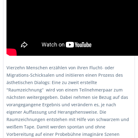
Vierzehn Menschen erzählen von ihren Flucht- oder
Migrations-Schicksalen und initiieren einen Prozess des
ästhetischen Dialogs: Eine zu zweit erstellte
"Raumzeichnung“ wird von einem Teilnehmerpaar zum
nächsten weitergegeben. Dabei nehmen sie Bezug auf das
vorangegangene Ergebnis und verändern es, je nach
eigener Auffassung und Herangehensweise. Die
Raumzeichnungen entstehen mit Hilfe von schwarzem und
weißem Tape. Damit werden spontan und ohne
Vorbereitung auf einer Probebühne imaginäre Szenen