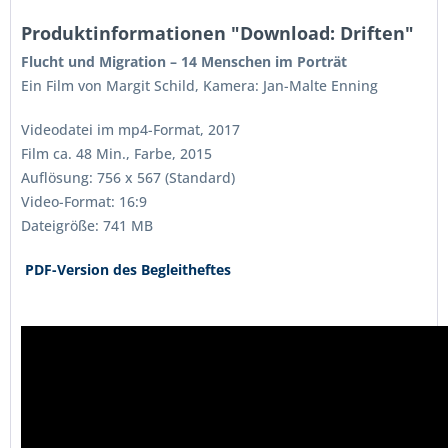
Produktinformationen "Download: Driften"
Flucht und Migration – 14 Menschen im Porträt
Ein Film von Margit Schild, Kamera: Jan-Malte Enning
Videodatei im mp4-Format, 2017
Film ca. 48 Min., Farbe, 2015
Auflösung: 756 x 567 (Standard)
Video-Format: 16:9
Dateigröße: 741 MB
PDF-Version des Begleitheftes