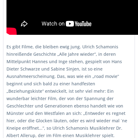
Es gibt Filme, die bleiben ewig jung. Ulrich Schamonis
hinreißende Geschichte „Alle Jahre wieder“, in deren
Mittelpunkt Hannes und Inge stehen, gespielt von Hans
Dieter Schwarze und Sabine Sinjen, ist so eine
Ausnahmeerscheinung. Das, was wie ein „road movie“
beginnt und sich bald zu einer handfesten
„Beziehungskiste“ entwickelt, ist sehr viel mehr: Ein
wunderbar leichter Film, der von der Spannung der
Geschlechter und Generationen ebenso handelt wie von
Münster und den Westfalen an sich: „Entweder es regnet
hier, oder die Glocken läuten, oder es wird wieder mal ´ne
Kneipe eröffnet...“, so Ulrich Schamonis Musiklehrer Dr.
Albert Allerup, der im Film einen Musiklehrer spielt.