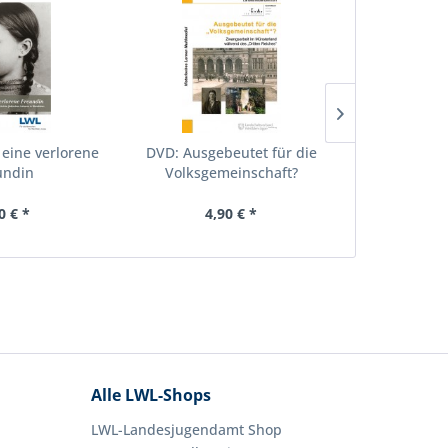
 eine verlorene
DVD: Ausgebeutet für die
DVD: Le
undin
Volksgemeinschaft?
0 € *
4,90 € *
4,
Alle LWL-Shops
LWL-Landesjugendamt Shop