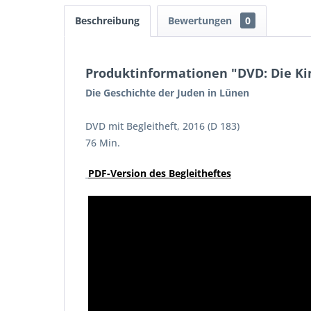
Beschreibung
Bewertungen
0
Produktinformationen "DVD: Die Ki
Die Geschichte der Juden in
Lünen
DVD mit Begleitheft, 2016 (D 183)
76 Min.
PDF-Version des Begleitheftes