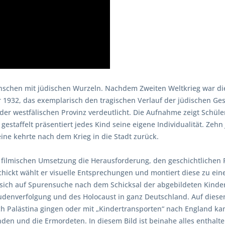
enschen mit jüdischen Wurzeln. Nachdem Zweiten Weltkrieg war die
r 1932, das exemplarisch den tragischen Verlauf der jüdischen Ges
der westfälischen Provinz verdeutlicht. Die Aufnahme zeigt Schüle
gestaffelt präsentiert jedes Kind seine eigene Individualität. Zeh
ine kehrte nach dem Krieg in die Stadt zurück.
r filmischen Umsetzung die Herausforderung, den geschichtlichen 
chickt wählt er visuelle Entsprechungen und montiert diese zu ei
sich auf Spurensuche nach dem Schicksal der abgebildeten Kinder.
udenverfolgung und des Holocaust in ganz Deutschland. Auf diesem
ach Palästina gingen oder mit „Kindertransporten“ nach England k
den und die Ermordeten. In diesem Bild ist beinahe alles enthalte